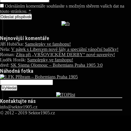
Odesláním komentáře souhlasíte s možným sběrem vašich dat na
touto stránkou.
*
Nejnovější komentáře
Jiří Hubička
:
Samolepky ve fanshopu!
Nela
:
V pátek s Libercem nové šály a speciální vánoční balíčky!
Roman
:
Zítra při „VRŠOVICKÉM DERBY“ nové suvenýry!
Luděk Horák
:
Samolepky ve fanshopu!
dred
:
SK Sigma Olomouc – Bohemians Praha 1905 3:0
Náhodná fotka
Kontaktujte nás
info@sektor1905.cz
© 2012 - 2019 Sektor1905.cz