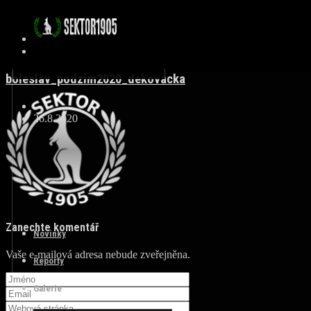
boleslav_podzim2020_dekovacka
26.8.2020
Zanechte komentář
Novinky
Vaše e-mailová adresa nebude zveřejněna.
Reporty
Galerie