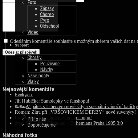
Foto
Zápasy
Choreo
Pyro
Oldschool
Video
Odesláním komentáře souhlasíte s možným sběrem vašich dat na t
Support
Chorály
Používané
Návrhy
Naše počty
Vlajky
Nejnovější komentáře
Hooligans
Jiří Hubička
:
Samolepky ve fanshopu!
Nela
:
V pátek s Libercem nové šály a speciální vánoční balíčky
Odkazy
Roman
:
Zítra při „VRŠOVICKÉM DERBY“ nové suvenýry!
Luděk Horák
:
Samolepky ve fanshopu!
Píší o nás
dred
:
SK Sigma Olomouc – Bohemians Praha 1905 3:0
Doporučujeme
Náhodná fotka