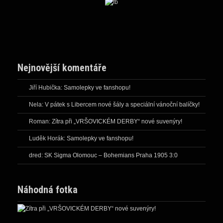
Nejnovější komentáře
Jiří Hubička
:
Samolepky ve fanshopu!
Nela
:
V pátek s Libercem nové šály a speciální vánoční balíčky!
Roman
:
Zítra při „VRŠOVICKÉM DERBY“ nové suvenýry!
Luděk Horák
:
Samolepky ve fanshopu!
dred
:
SK Sigma Olomouc – Bohemians Praha 1905 3:0
Náhodná fotka