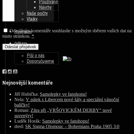
Používané
Návrhy
Naše počty
Vlajky
Odesláním komentáře souhlasíte s možným sběrem vašich dat na
Hooligans
touto stránkou.
*
Odkazy
Píší o nás
Doporučujeme
Nejnovější komentáře
Jiří Hubička
:
Samolepky ve fanshopu!
Nela
:
V pátek s Libercem nové šály a speciální vánoční
balíčky!
Roman
:
Zítra při „VRŠOVICKÉM DERBY“ nové
suvenýry!
Luděk Horák
:
Samolepky ve fanshopu!
dred
:
SK Sigma Olomouc – Bohemians Praha 1905 3:0